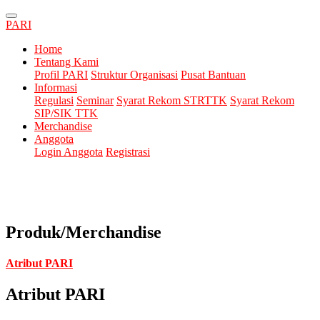
PARI
Home
Tentang Kami
Profil PARI
Struktur Organisasi
Pusat Bantuan
Informasi
Regulasi
Seminar
Syarat Rekom STRTTK
Syarat Rekom
SIP/SIK TTK
Merchandise
Anggota
Login Anggota
Registrasi
Produk/Merchandise
Atribut PARI
Atribut PARI